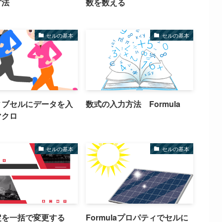
方法
数を数える
セルの基本
セルの基本
ィブセルにデータを入
数式の入力方法 Formula
マクロ
セルの基本
セルの基本
定を一括で変更する
Formulaプロパティでセルに