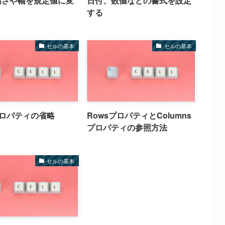
高さや幅を規定値に変
日付、数値などの書式を設定
する
セルの基本
セルの基本
eプロパティの省略
RowsプロパティとColumns
プロパティの参照方法
セルの基本