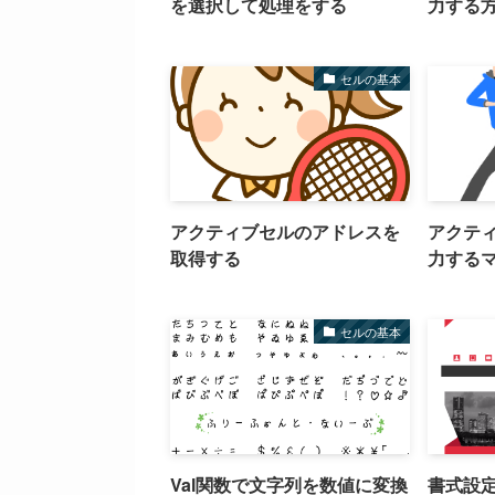
を選択して処理をする
力する
セルの基本
アクティブセルのアドレスを
アクテ
取得する
力する
セルの基本
Val関数で文字列を数値に変換
書式設