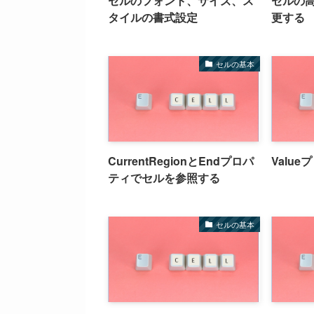
セルのフォント、サイズ、ス
セルの
タイルの書式設定
更する
セルの基本
CurrentRegionとEndプロパ
Valu
ティでセルを参照する
セルの基本