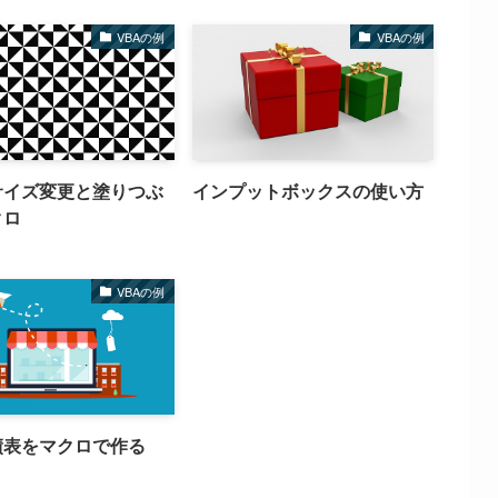
VBAの例
VBAの例
サイズ変更と塗りつぶ
インプットボックスの使い方
クロ
VBAの例
績表をマクロで作る