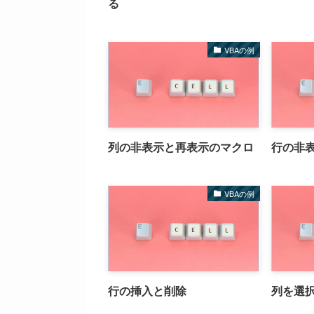
る
VBAの例
列の非表示と再表示のマクロ
行の非
VBAの例
行の挿入と削除
列を選