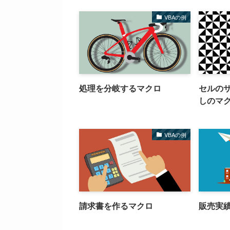
VBAの例
処理を分岐するマクロ
セルの
しのマ
VBAの例
請求書を作るマクロ
販売実