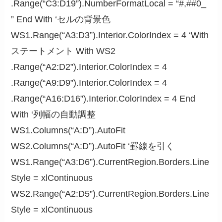
.Range(“C3:D19”).NumberFormatLocal = “#,##0_
” End With ‘セルの背景色
WS1.Range(“A3:D3”).Interior.ColorIndex = 4 ‘With
ステートメント With WS2
.Range(“A2:D2”).Interior.ColorIndex = 4
.Range(“A9:D9”).Interior.ColorIndex = 4
.Range(“A16:D16”).Interior.ColorIndex = 4 End
With ‘列幅の自動調整
WS1.Columns(“A:D”).AutoFit
WS2.Columns(“A:D”).AutoFit ‘罫線を引く
WS1.Range(“A3:D6”).CurrentRegion.Borders.Line
Style = xlContinuous
WS2.Range(“A2:D5”).CurrentRegion.Borders.Line
Style = xlContinuous